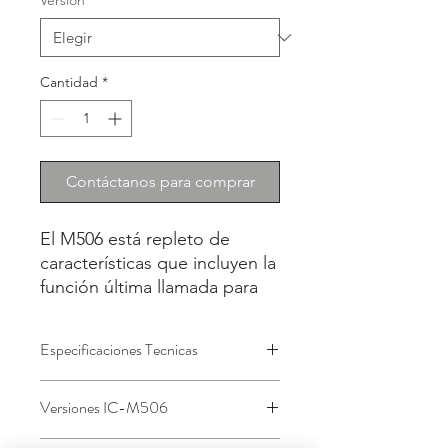
Versión
*
Cantidad
*
Contáctanos para comprar
El M506 está repleto de 
características que incluyen la 
función última llamada para 
grabación de voz, 
cancelación activa de ruido, 
Especificaciones Tecnicas
además de su nueva interfaz 
de usuario basada en menús 
Teclado intuitivo para mejor
intuitivos de ICOM.
Versiones IC-M506
manejo del equipo
Función de grabador de voz 2