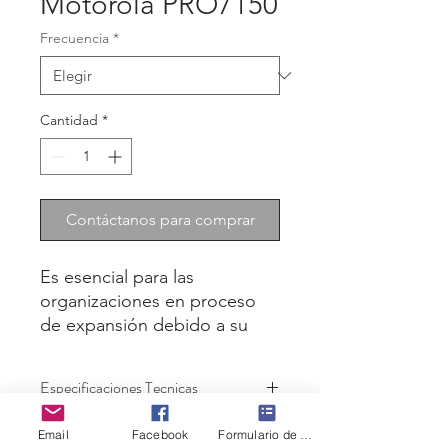
Motorola PRO7150
Frecuencia
*
Cantidad
*
Contáctanos para comprar
Es esencial para las 
organizaciones en proceso 
de expansión debido a su 
versatilidad única. Los 
sistemas trunking LTR le 
Especificaciones Tecnicas
brindan una cobertura más 
amplia de llamadas  y 
128 Canales Convencionales
Email
Facebook
Formulario de contacto
capacidad para un mayor 